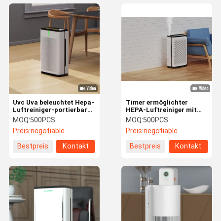
Uvc Uva beleuchtet Hepa-
Timer ermöglichter
Luftreiniger-portierbarer
HEPA-Luftreiniger mit
Sterilisator-
CADR über 200 CFM
MOQ:
500PCS
MOQ:
500PCS
Haushaltsgeräte
portierbares Himidifier
Preis:
negotiable
Preis:
negotiable
Bestpreis
Kontakt
Bestpreis
Kontakt