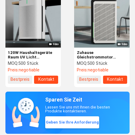
120W Haushaltsgeräte
Zuhause
Raum UV Licht
Gleichstrommotor
Sterilisator Hepa
Luftbefeuchter Büro
MOQ:
500 Stück
MOQ:
500 Stück
Luftreiniger Y24A
Echter Hepa-Luftreiniger
Preis:
negotiable
Preis:
negotiable
1177 CFM
Bestpreis
Kontakt
Bestpreis
Kontakt
Sparen Sie Zeit
Lassen Sie uns mit Ihnen die besten
Produkte kontaktieren.
Geben Sie Ihre Anforderung