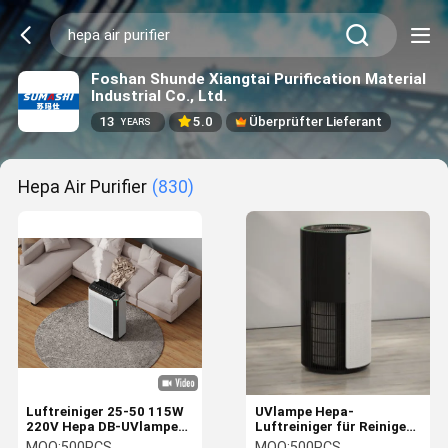
Foshan Shunde Xiangtai Purification Material
Industrial Co., Ltd.
13
5.0
Überprüfter Lieferant
YEARS
Hepa Air Purifier
(830)
Luftreiniger 25-50 115W
UVlampe Hepa-
220V Hepa DB-UVlampen-
Luftreiniger für Reiniger-
Versorgungsbereich 600+
Luft-Berufsfiltrations-
MOQ:
500PCS
MOQ:
500PCS