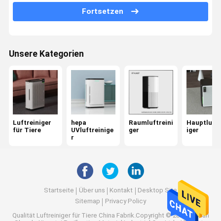
Ozon-Luftreiniger
Fortsetzen
Auto-Luftreiniger
Hepa-Luftfilter
Unsere Kategorien
Plasma-Luftreiniger
Ionenluftreiniger
UVluft-Sterilisator
Luftreiniger
hepa
Raumluftreini
Hauptluftr
für Tiere
UVluftreinige
ger
iger
Hepa-Luftfilter
r
Kohlenstoff-Luftfilter
Startseite
Über uns
Kontakt
Desktop Site
Sitemap
Privacy Policy
Qualität
Luftreiniger für Tiere
China Fabrik.Copyright © 2026 Foshan