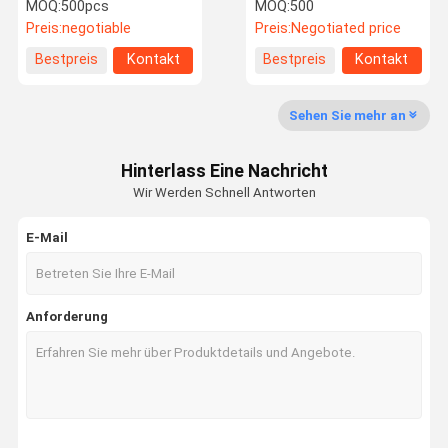
Hepa-Luftfilter ODM
und UV-Licht für Rauch
MOQ:
500pcs
MOQ:
500
Preis:
negotiable
Preis:
Negotiated price
Werksbesich
Qualitätskon
Kontakt Mit
Bitte Um Ein
Bestpreis
Kontakt
Bestpreis
Kontakt
Tigung
Trolle
Uns
Angebot
Sehen Sie mehr an
Luftreiniger für Tiere
Hinterlass Eine Nachricht
hepa UVluftreiniger
Wir Werden Schnell Antworten
Raumluftreiniger
E-Mail
Hauptluftreiniger
hepa Filterluftreiniger
Anforderung
Intelligenter Luftreiniger
Büroluftreiniger
ganzer Hausluftreiniger