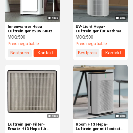
Innenwahrer Hepa
UV-Licht Hepa-
Luftreiniger 220V 50Hz
Luftreiniger für Asthma
des ausgangsh13 mit
mit Kinderverschluss-
MOQ:
500
MOQ:
500
Kinderverschluss-
Verriegelung
Preis:
negotiable
Preis:
negotiable
Verriegelung
Bestpreis
Kontakt
Bestpreis
Kontakt
Zu Hause
Produkte
Videos
Über Uns
Luftreiniger-Filter-
Room H13 Hepa-
Ersatz H13 Hepa für
Luftreiniger mit Ionisator