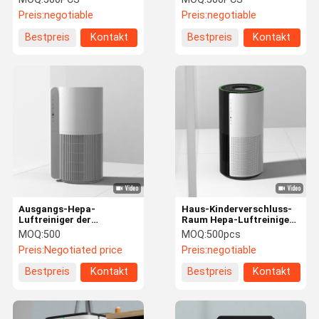
Quadrat. Ft für Haus
Technologie 50DB
Preis:
negotiable
Preis:
negotiable
Bestpreis
Kontakt
Bestpreis
Kontakt
Ausgangs-Hepa-
Haus-Kinderverschluss-
Luftreiniger der
Raum Hepa-Luftreiniger
Holzkohlen-40W ganzer
mit Anzeige LED-
MOQ:
500
MOQ:
500pcs
für Schlafzimmer-
Bildschirm-
Preis:
Negotiated price
Preis:
negotiable
Gerüche
Bestpreis
Kontakt
Bestpreis
Kontakt