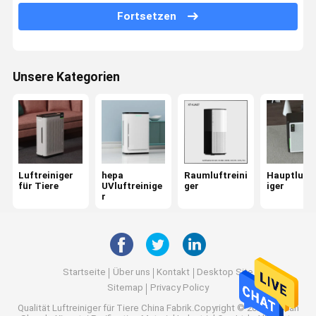
Ozon-Luftreiniger
Fortsetzen
Auto-Luftreiniger
Hepa-Luftfilter
Unsere Kategorien
Plasma-Luftreiniger
Ionenluftreiniger
UVluft-Sterilisator
Luftreiniger
hepa
Raumluftreini
Hauptluftr
für Tiere
UVluftreinige
ger
iger
Hepa-Luftfilter
r
Kohlenstoff-Luftfilter
Startseite
Über uns
Kontakt
Desktop Site
Sitemap
Privacy Policy
Qualität
Luftreiniger für Tiere
China Fabrik.Copyright © 2026 Foshan