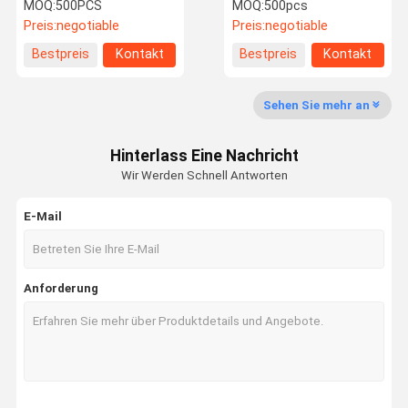
Stützkinderverschluss-
UV-Licht-WiFi-Steuer-
MOQ:
500PCS
MOQ:
500pcs
Funktion 326m3/h
Tuya-Funktion
Preis:
negotiable
Preis:
negotiable
Werksbesich
Qualitätskon
Kontakt Mit
Bitte Um Ein
Bestpreis
Kontakt
Bestpreis
Kontakt
Tigung
Trolle
Uns
Angebot
Sehen Sie mehr an
Luftreiniger für Tiere
Hinterlass Eine Nachricht
hepa UVluftreiniger
Wir Werden Schnell Antworten
Raumluftreiniger
E-Mail
Hauptluftreiniger
hepa Filterluftreiniger
Anforderung
Intelligenter Luftreiniger
Büroluftreiniger
ganzer Hausluftreiniger