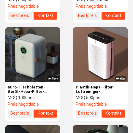
Befeuchter
Preis:
negotiable
Preis:
negotiable
Bestpreis
Kontakt
Bestpreis
Kontakt
Büro-Tischplatten-
Plastik-Hepa-Filter-
Gerät-Hepa-Filter-
Luftreiniger-
Luftreiniger-Befeuchtung
Haushaltsgerät-Plasma-
MOQ:
1000pcs
MOQ:
500pcs
Tuya WiFi
Schlafzimmer-UVlampe
Preis:
negotiable
Preis:
negotiable
Bestpreis
Kontakt
Bestpreis
Kontakt