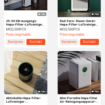
25-50 DB-Ausgangs-
Rad-Fern- Raum-Gerät-
Hepa-Filter-Luftreiniger
Hepa-Filter-Luftreiniger
mit UVlampen-Spray-
mit WiFi ETL
MOQ:
500PCS
MOQ:
500PCS
Befeuchtung FCC
Preis:
negotiable
Preis:
negotiable
Bestpreis
Kontakt
Bestpreis
Kontakt
Zu Hause
Produkte
Videos
Über Uns
Aktivkohle Hepa-Filter-
Mini Portable Hepa Filter
Luftreiniger-
Air-Reinigungsapparat-