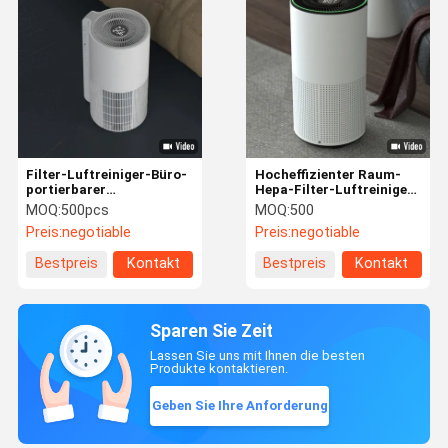
Filter-Luftreiniger-Büro-
Hocheffizienter Raum-
portierbarer
Hepa-Filter-Luftreiniger
Tischplattenluftfilter
mit Ozon-UV-
MOQ:
500pcs
MOQ:
500
110V 220V Hepa
Sterilisation
Preis:
negotiable
Preis:
negotiable
Bestpreis
Kontakt
Bestpreis
Kontakt
Sparen Sie Zeit
Lassen Sie uns mit Ihnen die besten
Produkte kontaktieren.
Geben Sie Ihre Anforderung