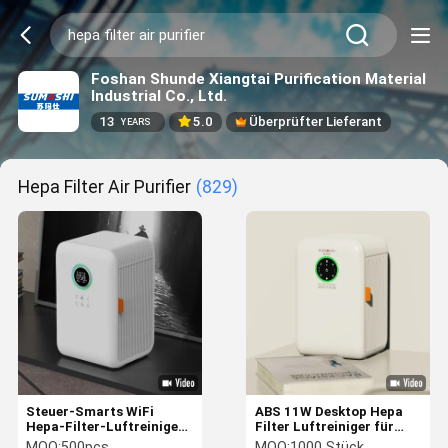
Foshan Shunde Xiangtai Purification Material
Industrial Co., Ltd.
13
5.0
Überprüfter Lieferant
YEARS
Hepa Filter Air Purifier
(829)
Steuer-Smarts WiFi
ABS 11W Desktop Hepa
Hepa-Filter-Luftreiniger
Filter Luftreiniger für
mit Nebel-freiem
kleine Räume
MOQ:
500pcs
MOQ:
1000 Stück