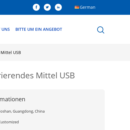
German
T UNS
BITTE UM EIN ANGEBOT
 Mittel USB
ierendes Mittel USB
rmationen
Foshan, Guangdong, China
Customized