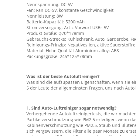
Nennspannung: DC 5V
Fan: Fan DC-5V, konstante Geschwindigkeit
Nennleistung: 8W
Batterie-Kapazität: 5200mAh
Stromversorgung: Art-c Vorwurf USBs 5V
Produkt-Größe: φ70*178mm
Gebrauchs-Strecke: Kühlschrank, Auto, Garderobe, F
Reinigungs-Prinzip: Negatives Ion, aktive Sauerstoffr
Material: Hohe Qualität Aluminium-alloy+ABS
Packungsgröße: 245*125*78mm
Was ist der beste Autoluftreiniger?
Was sind die aufzupassen Eigenschaften, wenn sie ei
5 der Leute der allgemeinsten Fragen, uns nach Autol
1.
Sind Auto-Luftreiniger sogar notwendig?
Vorhergehende Autoluftreinigertests, die wir machten,
Partikelverschmutzung wie PM2.5 erledigen, wenn das 
Kabinenverschmutzung wie PM2.5, Staub und Blütenst
sich vergewissern, die Filter alle paar Monate zu erse