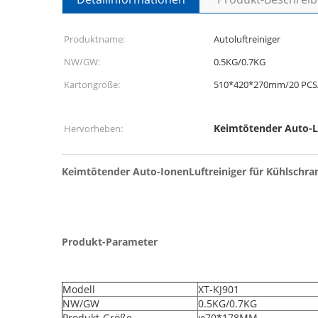
Produktname:
Autoluftreiniger
NW/GW:
0.5KG/0.7KG
Kartongröße:
510*420*270mm/20 PCS
Keimtötender Auto-Lu
Hervorheben:
Keimtötender Auto-IonenLuftreiniger für Kühlschr
Produkt-Parameter
Modell
XT-KJ901
NW/GW
0.5KG/0.7KG
Produkt-Größe
φ70*178MM