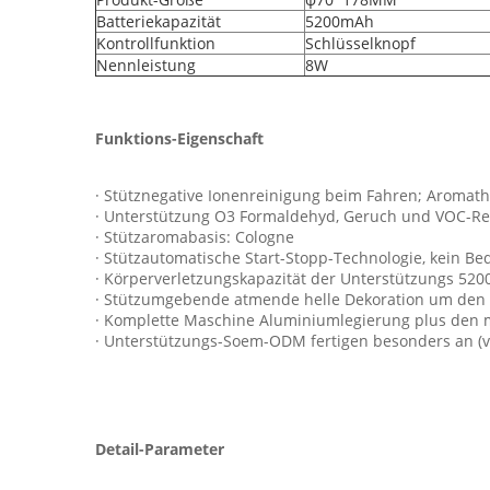
Batteriekapazität
5200mAh
Kontrollfunktion
Schlüsselknopf
Nennleistung
8W
Funktions-Eigenschaft
· Stütznegative Ionenreinigung beim Fahren; Aromat
· Unterstützung O3 Formaldehyd, Geruch und VOC-R
· Stützaromabasis: Cologne
· Stützautomatische Start-Stopp-Technologie, kein B
· Körperverletzungskapazität der Unterstützungs 52
· Stützumgebende atmende helle Dekoration um den 
· Komplette Maschine Aluminiumlegierung plus den m
· Unterstützungs-Soem-ODM fertigen besonders an (
Detail-Parameter