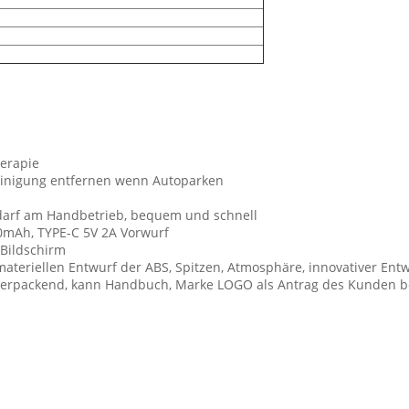
herapie
einigung entfernen wenn Autoparken
edarf am Handbetrieb, bequem und schnell
00mAh, TYPE-C 5V 2A Vorwurf
Bildschirm
ateriellen Entwurf der ABS, Spitzen, Atmosphäre, innovativer En
verpackend, kann Handbuch, Marke LOGO als Antrag des Kunden b