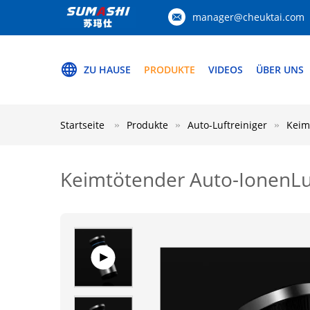
manager@cheuktai.com
ZU HAUSE
PRODUKTE
VIDEOS
ÜBER UNS
Startseite
Produkte
Auto-Luftreiniger
Keim
Keimtötender Auto-IonenLuf