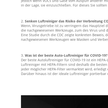
Jedoch wenn VOCs und Gase vom Auspuff anderer mit Au
in der Lage, sie einzuschließen. Für dieses Sie sollten
2.
Senken Luftreiniger das Risiko der Verbreitung C
Wenn, Virusgetriebe ist zu verringern das Hauptziel d
die nachgewiesenen Werkzeuge, zum des Virus und de
Eine Studie durch die CDC zeigte konkreten Beweis, 
nachgewiesenen Werkzeugen wie Masken und Verbesser
3.
Was ist der beste Auto-Luftreiniger für COVID-19?
Der beste Autoluftreiniger für COVID-19 ist ein HEPA-L
Luftreiniger mit HEPA-Filtern sind deshalb die besten 
jeder möglicher HEPA-Filter vermarktet wird, erledigt 
Darüber hinaus ist der ideale Luftreiniger portierbar