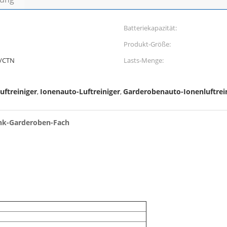
Batteriekapazität:
Produkt-Größe:
/CTN
Lasts-Menge:
ftreiniger
Ionenauto-Luftreiniger
Garderobenauto-Ionenluftrei
,
,
ank-Garderoben-Fach