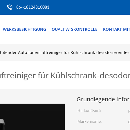
86--18124810081
WERKSBESICHTIGUNG
QUALITÄTSKONTROLLE
KONTAKT MI
tötender Auto-IonenLuftreiniger für Kühlschrank-desodorierendes
treiniger für Kühlschrank-desodor
Grundlegende Info
Herkunftsort:
Markenname: