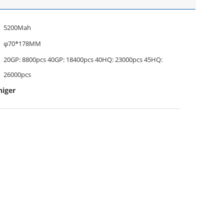
5200Mah
φ70*178MM
20GP: 8800pcs 40GP: 18400pcs 40HQ: 23000pcs 45HQ:
26000pcs
niger