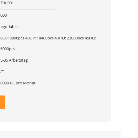
XT-KJ901
1000
negotiable
20GP: 8800pcs 40GP: 18400pcs 40HQ: 23000pcs 45HQ:
26000pcs
5-35 Arbeitstag
T/T
50000 PC pro Monat