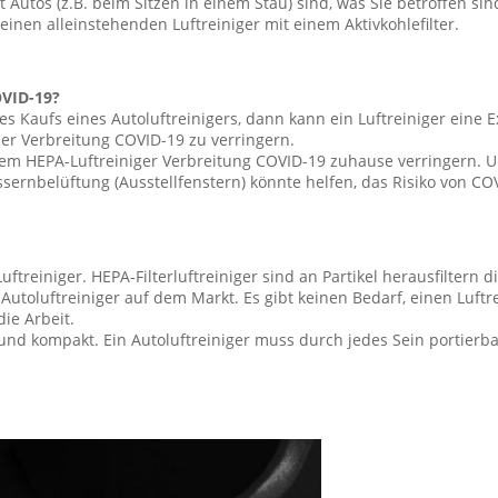
tos (z.B. beim Sitzen in einem Stau) sind, was Sie betroffen sind,
 einen alleinstehenden Luftreiniger mit einem Aktivkohlefilter.
OVID-19?
es Kaufs eines Autoluftreinigers, dann kann ein Luftreiniger eine 
r Verbreitung COVID-19 zu verringern.
dem HEPA-Luftreiniger Verbreitung COVID-19 zuhause verringern. 
nbelüftung (Ausstellfenstern) könnte helfen, das Risiko von COV
uftreiniger. HEPA-Filterluftreiniger sind an Partikel herausfiltern
Autoluftreiniger auf dem Markt. Es gibt keinen Bedarf, einen Luftrei
die Arbeit.
 und kompakt. Ein Autoluftreiniger muss durch jedes Sein portierba