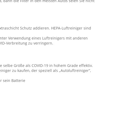
 dann die Filter in den meisten Autos seien Sie nicht
Extraschicht Schutz addieren. HEPA-Luftreiniger sind
Unter Verwendung eines Luftreinigers mit anderen
ID-Verbreitung zu verringern.
 die selbe Größe als COVID-19 in hohem Grade effektiv.
niger zu kaufen, der speziell als „Autoluftreiniger“,
r sein Batterie