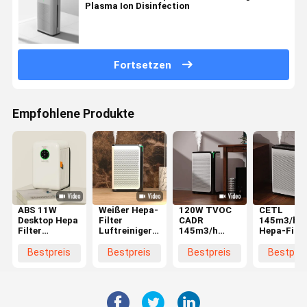
Plasma Ion Disinfection
Fortsetzen
Empfohlene Produkte
ABS 11W
Weißer Hepa-
120W TVOC
CETL
Desktop Hepa
Filter
CADR
145m3/h
Filter
Luftreiniger
145m3/h
Hepa-Filte
Luftreiniger
Automatikmodus
Hepa Filter
Luftreinig
für kleine
Hochempfindlichkeit
Luftreiniger
für 667
Bestpreis
Bestpreis
Bestpreis
Bestprei
Räume
Luftqualitätssensor
Weiß
Quadratme
Filterwechsel
6 Monate