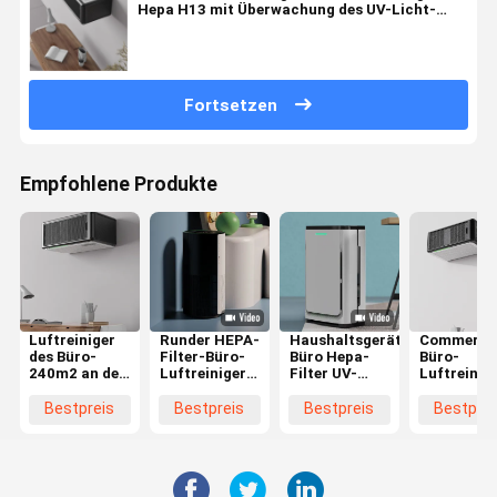
Hepa H13 mit Überwachung des UV-Licht-
PM2.5
Fortsetzen
Empfohlene Produkte
Luftreiniger
Runder HEPA-
Haushaltsgerät
Commerica
des Büro-
Filter-Büro-
Büro Hepa-
Büro-
240m2 an der
Luftreiniger
Filter UV-
Luftreinig
Wand
mit
Licht
mit
befestigter
intelligentem
Luftreiniger
waschbar
Bestpreis
Bestpreis
Bestpreis
Bestprei
DC-Motor für
Staub-Sensor
206 CFM
Filter Soe
Allergien
ODM