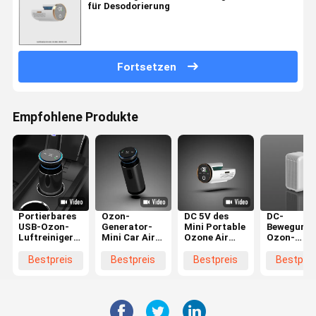
für Desodorierung
Fortsetzen
Empfohlene Produkte
Portierbares
Ozon-
DC 5V des
DC-
USB-Ozon-
Generator-
Mini Portable
Bewegungs
Luftreiniger-
Mini Car Air
Ozone Air
Ozon-
Generator-
Purifier
Purifier-
portierbar
Mini Anion Air
Anions-
Generator-
Luftreinig
Bestpreis
Bestpreis
Bestpreis
Bestprei
Cleaner For-
Luftfilter
Kühlschrank-
Befeuchtu
Auto
USBs
desodorierenden
für Büro C
portierbarer
Mittels
LVD