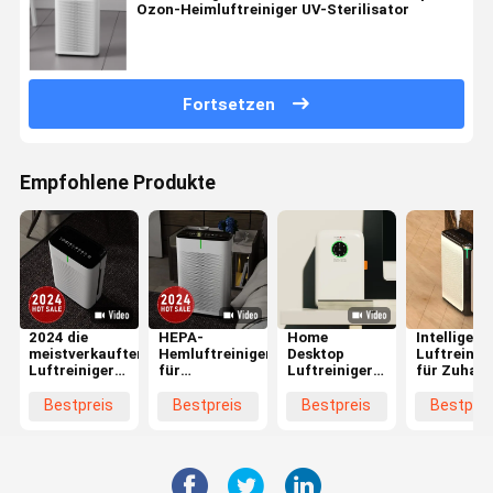
Ozon-Heimluftreiniger UV-Sterilisator
Fortsetzen
Empfohlene Produkte
2024 die
HEPA-
Home
Intelligent
meistverkauften
Hemluftreiniger
Desktop
Luftreinig
Luftreiniger
für
Luftreiniger
für Zuhau
für das Haus
Formaldehyd
mit DC-
mit Anion-
zur
und PM2.5-
Motor-
UV-True-
Bestpreis
Bestpreis
Bestpreis
Bestprei
Entfernung
Entfernung
Touchsteuerung
HEPA-Filte
von
mit
Formaldehyd
Aktivkohlenstofffilter
und PM2.5