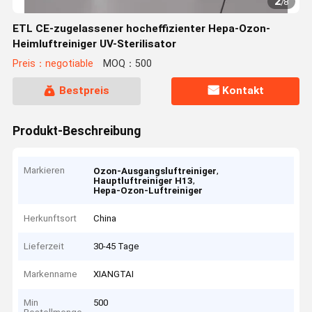
2
/
8
ETL CE-zugelassener hocheffizienter Hepa-Ozon-
Heimluftreiniger UV-Sterilisator
Preis：negotiable
MOQ：500
Bestpreis
Kontakt
Produkt-Beschreibung
Markieren
,
Ozon-Ausgangsluftreiniger
,
Hauptluftreiniger H13
Hepa-Ozon-Luftreiniger
Herkunftsort
China
Lieferzeit
30-45 Tage
Markenname
XIANGTAI
Min
500