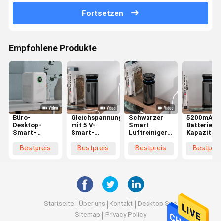
Fortsetzen
Empfohlene Produkte
Büro-
Gleichspannungsluftreiniger
Schwarzer
5200mAh
Desktop-
mit 5 V-
Smart
Batterie
Smart-
Smart-
Luftreiniger
Kapazität
Luftreiniger
Luftschutz
O3 Ozon
Stromvers
mit Anion-
Formaldehyd
Smart
Bestpreis
Bestpreis
Bestpreis
Bestprei
Funktion
Geruch und
Luftreinig
VOC
Ozongener
Reinigung
Startseite
Über uns
Kontakt
Desktop Site
Sitemap
Privacy Policy