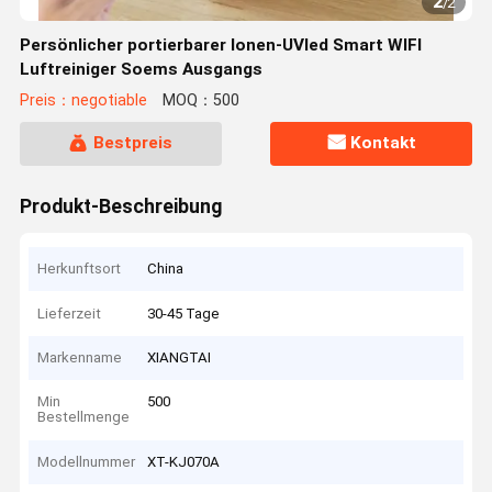
2
/
2
Persönlicher portierbarer Ionen-UVled Smart WIFI
Luftreiniger Soems Ausgangs
Preis：negotiable
MOQ：500
Bestpreis
Kontakt
Produkt-Beschreibung
Herkunftsort
China
Lieferzeit
30-45 Tage
Markenname
XIANGTAI
Min
500
Bestellmenge
Modellnummer
XT-KJ070A