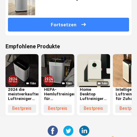
Fortsetzen
Empfohlene Produkte
2024 die
HEPA-
Home
Intelligent
meistverkauften
Hemluftreiniger
Desktop
Luftreinig
Luftreiniger
für
Luftreiniger
für Zuhau
für das Haus
Formaldehyd
mit DC-
mit Anion-
zur
und PM2.5-
Motor-
UV-True-
Bestpreis
Bestpreis
Bestpreis
Bestprei
Entfernung
Entfernung
Touchsteuerung
HEPA-Filte
von
mit
Formaldehyd
Aktivkohlenstofffilter
und PM2.5