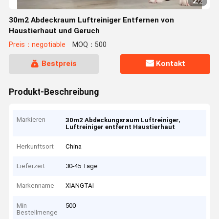
2
/
2
30m2 Abdeckraum Luftreiniger Entfernen von
Haustierhaut und Geruch
Preis：negotiable
MOQ：500
Bestpreis
Kontakt
Produkt-Beschreibung
Markieren
,
30m2 Abdeckungsraum Luftreiniger
Luftreiniger entfernt Haustierhaut
Herkunftsort
China
Lieferzeit
30-45 Tage
Markenname
XIANGTAI
Min
500
Bestellmenge