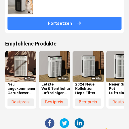
Fortsetzen
Empfohlene Produkte
Neu
Letzte
2024 Neue
Neuer Sma
angekommener
Veröffentlichungen
Kollektion
Pet
Geruchsvernichter
Luftreiniger
Hepa Filter
Luftreinig
Hepa Filter
für Haustiere
Smart WIFI
WIFI
Haustierluftreiniger
Adsorption
Haustier
Steuerung
Bestpreis
Bestpreis
Bestpreis
Bestprei
mit WIFI-
Schwimmende
Luftreiniger
Hepa Haar
Steuerung
Haare Hepa
Haustierfamilie
Reiniger
Filter
Entfernen
Geruch