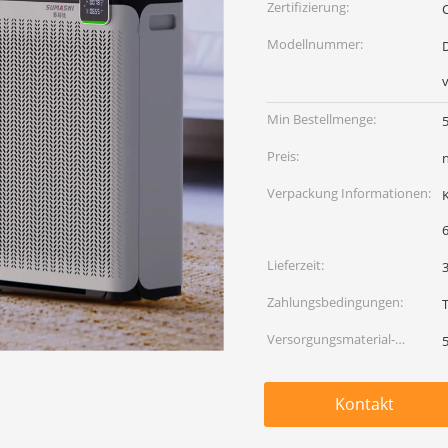
Zertifizierung:
Modellnummer:
D
Min Bestellmenge:
Preis:
Verpackung Informationen:
Ka
Lieferzeit:
Zahlungsbedingungen:
Versorgungsmaterial-
Fähigkeit:
Kontakt