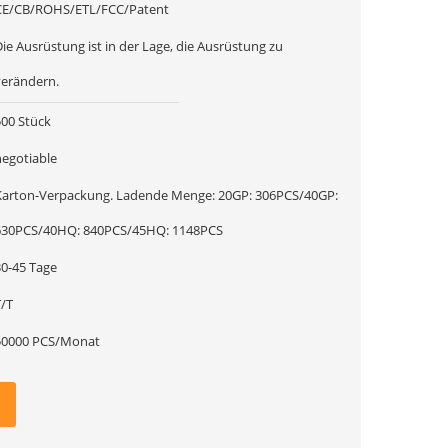
CE/CB/ROHS/ETL/FCC/Patent
ie Ausrüstung ist in der Lage, die Ausrüstung zu
verändern.
500 Stück
negotiable
rton-Verpackung. Ladende Menge: 20GP: 306PCS/40GP:
630PCS/40HQ: 840PCS/45HQ: 1148PCS
30-45 Tage
T/T
50000 PCS/Monat