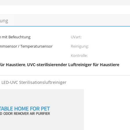
bung
re mit Befeuchtung
UVart:
immsensor / Temperatursensor
Reinigung:
Kontrolle:
für Haustiere
UVC-sterilisierender Luftreiniger für Haustiere
,
LED-UVC Sterilisationsluftreiniger