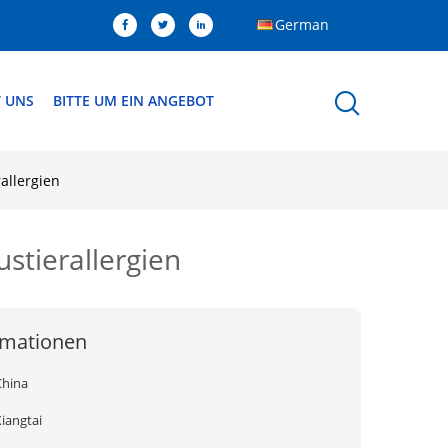
German
T UNS
BITTE UM EIN ANGEBOT
allergien
stierallergien
rmationen
China
iangtai