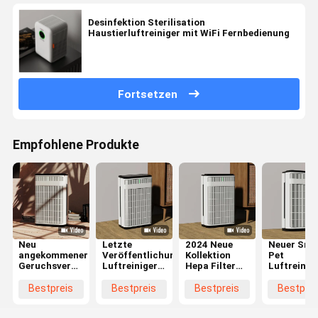
Desinfektion Sterilisation
Haustierluftreiniger mit WiFi Fernbedienung
Fortsetzen
Empfohlene Produkte
Neu
Letzte
2024 Neue
Neuer Sma
angekommener
Veröffentlichungen
Kollektion
Pet
Geruchsvernichter
Luftreiniger
Hepa Filter
Luftreinig
Hepa Filter
für Haustiere
Smart WIFI
WIFI
Haustierluftreiniger
Adsorption
Haustier
Steuerung
Bestpreis
Bestpreis
Bestpreis
Bestprei
mit WIFI-
Schwimmende
Luftreiniger
Hepa Haar
Steuerung
Haare Hepa
Haustierfamilie
Reiniger