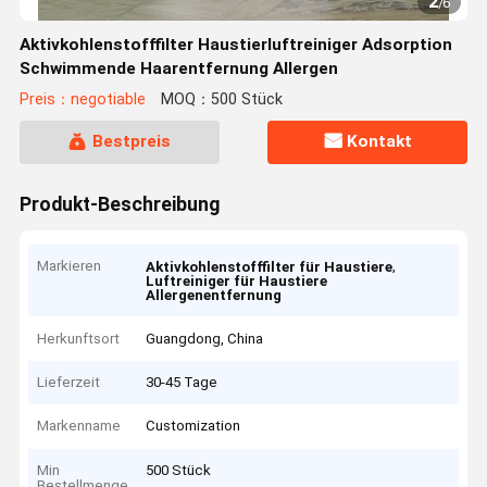
2
/
6
Aktivkohlenstofffilter Haustierluftreiniger Adsorption
Schwimmende Haarentfernung Allergen
Preis：negotiable
MOQ：500 Stück
Bestpreis
Kontakt
Produkt-Beschreibung
Markieren
,
Aktivkohlenstofffilter für Haustiere
Luftreiniger für Haustiere
Allergenentfernung
Herkunftsort
Guangdong, China
Lieferzeit
30-45 Tage
Markenname
Customization
Min
500 Stück
Bestellmenge