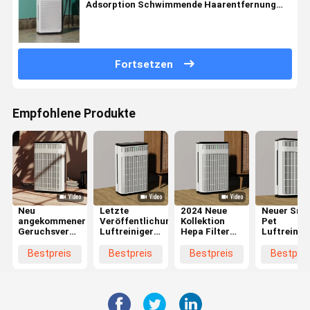
Adsorption Schwimmende Haarentfernung
Allergen
Fortsetzen
Empfohlene Produkte
Neu
Letzte
2024 Neue
Neuer Sma
angekommener
Veröffentlichungen
Kollektion
Pet
Geruchsvernichter
Luftreiniger
Hepa Filter
Luftreinig
Hepa Filter
für Haustiere
Smart WIFI
WIFI
Haustierluftreiniger
Adsorption
Haustier
Steuerung
Bestpreis
Bestpreis
Bestpreis
Bestprei
mit WIFI-
Schwimmende
Luftreiniger
Hepa Haar
Steuerung
Haare Hepa
Haustierfamilie
Reiniger
Filter
Entfernen
Geruch