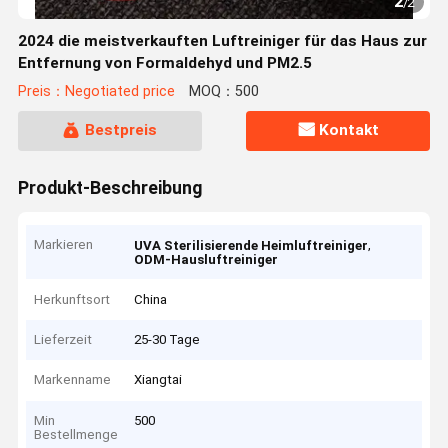
2
/
2
2024 die meistverkauften Luftreiniger für das Haus zur
Entfernung von Formaldehyd und PM2.5
Preis：Negotiated price
MOQ：500
Bestpreis
Kontakt
Produkt-Beschreibung
Markieren
,
UVA Sterilisierende Heimluftreiniger
ODM-Hausluftreiniger
Herkunftsort
China
Lieferzeit
25-30 Tage
Markenname
Xiangtai
Min
500
Bestellmenge