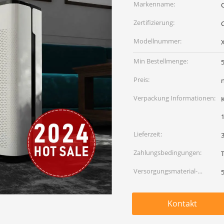
Markenname:
Zertifizierung:
Modellnummer:
Min Bestellmenge:
Preis:
Verpackung Informationen:
Lieferzeit:
Zahlungsbedingungen:
Versorgungsmaterial-
Fähigkeit:
Kontakt