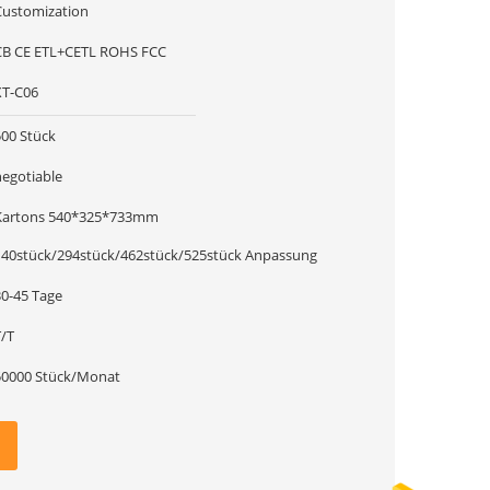
Customization
CB CE ETL+CETL ROHS FCC
XT-C06
500 Stück
negotiable
Kartons 540*325*733mm
140stück/294stück/462stück/525stück Anpassung
30-45 Tage
T/T
50000 Stück/Monat