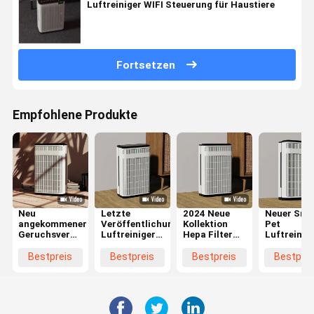
Luftreiniger WIFI Steuerung für Haustiere
Fortsetzen
Empfohlene Produkte
Neu
Letzte
2024 Neue
Neuer Sma
angekommener
Veröffentlichungen
Kollektion
Pet
Geruchsvernichter
Luftreiniger
Hepa Filter
Luftreinig
Hepa Filter
für Haustiere
Smart WIFI
WIFI
Haustierluftreiniger
Adsorption
Haustier
Steuerung
Bestpreis
Bestpreis
Bestpreis
Bestprei
mit WIFI-
Schwimmende
Luftreiniger
Hepa Haar
Steuerung
Haare Hepa
Haustierfamilie
Reiniger
Filter
Entfernen
Geruch