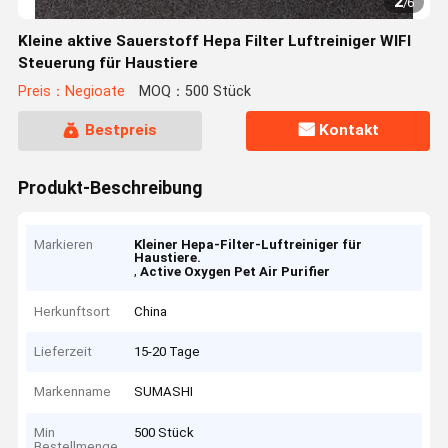
2
/
6
Kleine aktive Sauerstoff Hepa Filter Luftreiniger WIFI
Steuerung für Haustiere
Preis：Negioate
MOQ：500 Stück
Bestpreis
Kontakt
Produkt-Beschreibung
Markieren
Kleiner Hepa-Filter-Luftreiniger für
Haustiere.
,
Active Oxygen Pet Air Purifier
Herkunftsort
China
Lieferzeit
15-20 Tage
Markenname
SUMASHI
Min
500 Stück
Bestellmenge