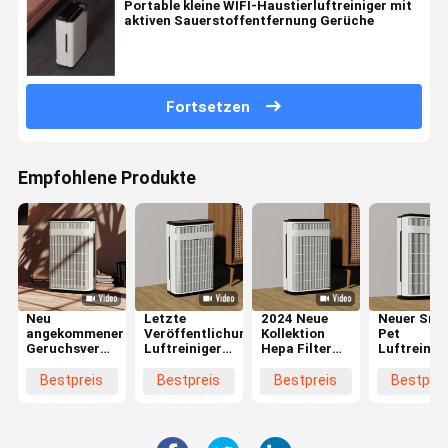
Portable kleine WIFI-Haustierluftreiniger mit
aktiven Sauerstoffentfernung Gerüche
Fortsetzen
Empfohlene Produkte
Neu
Letzte
2024 Neue
Neuer Sma
angekommener
Veröffentlichungen
Kollektion
Pet
Geruchsvernichter
Luftreiniger
Hepa Filter
Luftreinig
Hepa Filter
für Haustiere
Smart WIFI
WIFI
Haustierluftreiniger
Adsorption
Haustier
Steuerung
Bestpreis
Bestpreis
Bestpreis
Bestprei
mit WIFI-
Schwimmende
Luftreiniger
Hepa Haar
Steuerung
Haare Hepa
Haustierfamilie
Reiniger
Filter
Entfernen