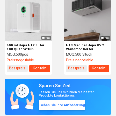
400 ml Hepa H12 Filter
H13 Medical Hepa UVC
108 Quadratfuß
Wandmontierter
Luftbefeuchter
Luftreiniger Reinigen und
MOQ:
500pcs
MOQ:
500 Stück
Luftreiniger reinigen und
Sterilisator
Preis:
negotiable
Preis:
negotiable
sterilisieren
Bestpreis
Kontakt
Bestpreis
Kontakt
Sparen Sie Zeit
Lassen Sie uns mit Ihnen die besten
Produkte kontaktieren.
Geben Sie Ihre Anforderung