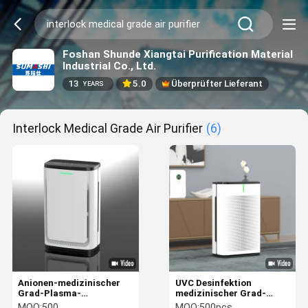
Foshan Shunde Xiangtai Purification Material
Industrial Co., Ltd.
13
5.0
Überprüfter Lieferant
YEARS
Interlock Medical Grade Air Purifier
(6)
Anionen-medizinischer
UVC Desinfektion
Grad-Plasma-
medizinischer Grad-
Luftreiniger mit
Plasma-Luftreiniger
MOQ:
500
MOQ:
500pcs