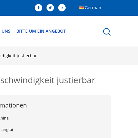
German
T UNS
BITTE UM EIN ANGEBOT
digkeit justierbar
eschwindigkeit justierbar
rmationen
China
iangtai