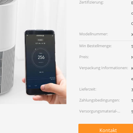
Zertifizierung:
op
Modellnummer:
Min Bestellmenge:
Preis:
Verpackung Informationen:
Lieferzeit:
Zahlungsbedingungen:
Versorgungsmaterial-
Fähigkeit:
Kontakt