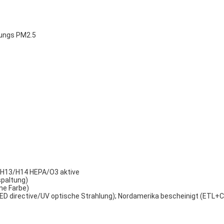
zungs PM2.5
f H13/H14 HEPA/O3 aktive
spaltung)
ne Farbe)
 directive/UV optische Strahlung); Nordamerika bescheinigt (ETL+