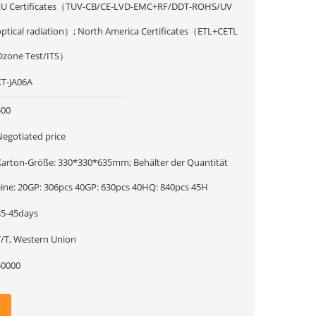
EU Certificates（TUV-CB/CE-LVD-EMC+RF/DDT-ROHS/UV
tical radiation）; North America Certificates（ETL+CETL
Ozone Test/ITS）
XT-JA06A
500
Negotiated price
Karton-Größe: 330*330*635mm; Behälter der Quantität
eine: 20GP: 306pcs 40GP: 630pcs 40HQ: 840pcs 45H
35-45days
T/T, Western Union
50000