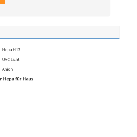
Hepa H13
UVC Licht
Anion
er Hepa für Haus