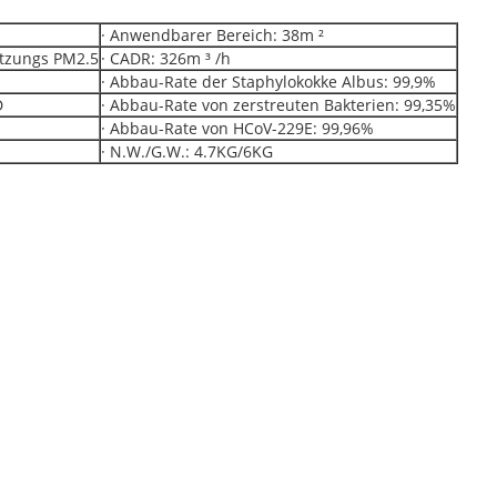
· Anwendbarer Bereich: 38m ²
ützungs PM2.5
· CADR: 326m ³ /h
· Abbau-Rate der Staphylokokke Albus: 99,9%
D
· Abbau-Rate von zerstreuten Bakterien: 99,35%
· Abbau-Rate von HCoV-229E: 99,96%
· N.W./G.W.: 4.7KG/6KG