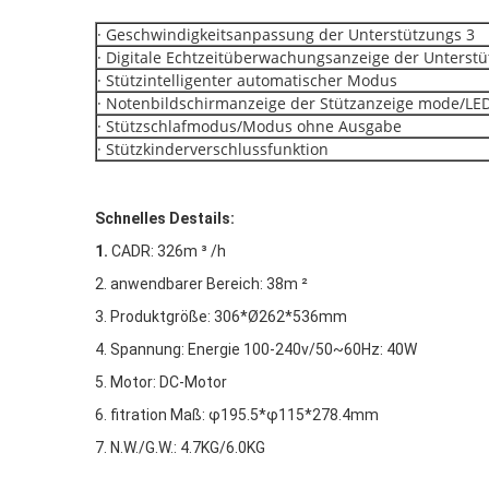
· Geschwindigkeitsanpassung der Unterstützungs 3
· Digitale Echtzeitüberwachungsanzeige der Unterst
· Stützintelligenter automatischer Modus
· Notenbildschirmanzeige der Stützanzeige mode/LE
· Stützschlafmodus/Modus ohne Ausgabe
· Stützkinderverschlussfunktion
Schnelles Destails:
1.
CADR: 326m ³ /h
2. anwendbarer Bereich: 38m ²
3. Produktgröße: 306*Ø262*536mm
4. Spannung: Energie 100-240v/50~60Hz: 40W
5. Motor: DC-Motor
6. fitration Maß: φ195.5*φ115*278.4mm
7. N.W./G.W.: 4.7KG/6.0KG