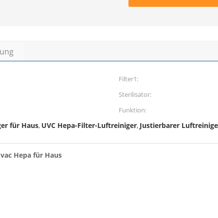
bung
Filter1:
Sterilisator:
Funktion:
ger für Haus
UVC Hepa-Filter-Luftreiniger
Justierbarer Luftreinig
,
,
 Hvac Hepa für Haus