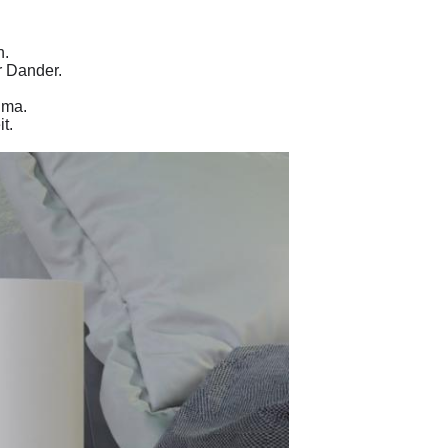
n.
r Dander.
hma.
t.