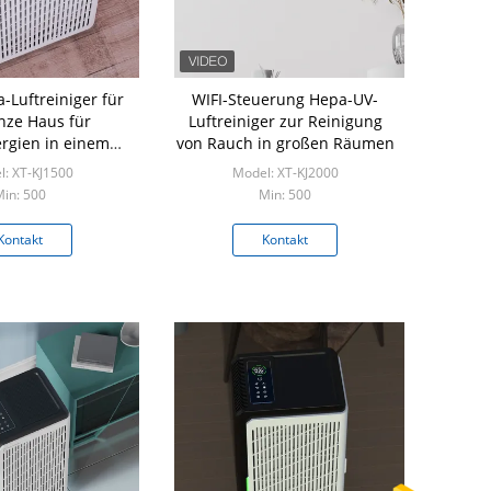
-Luftreiniger für
WIFI-Steuerung Hepa-UV-
nze Haus für
Luftreiniger zur Reinigung
ergien in einem
von Rauch in großen Räumen
ßen Raum
: XT-KJ1500
Model: XT-KJ2000
in: 500
Min: 500
Kontakt
Kontakt