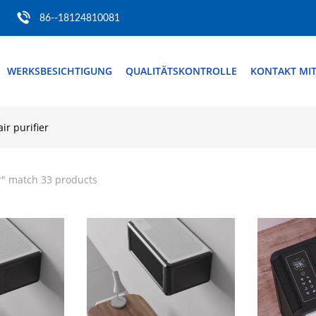
86--18124810081
WERKSBESICHTIGUNG
QUALITÄTSKONTROLLE
KONTAKT MI
ir purifier
r
" match 33 products