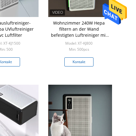
usluftreiniger-
Wohnzimmer 240W Hepa
a UVluftreiniger
filtern an der Wand
c Luftfilter
befestigten Luftreiniger mit
Befeuchtung
: XT-KJ1500
Model: XT-KJ800
in: 500
Min: 500pcs
Kontakt
Kontakt