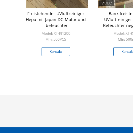
Freistehender UVluftreiniger
Bank freist
Hepa mit Japan DC-Motor und
UVluftreiniger
-befeuchter
Befeuchter neg
Purifica
Model: XT-KJ1200
Model: XT-
Min: 500PCS
Min: 500
Kontakt
Kontak