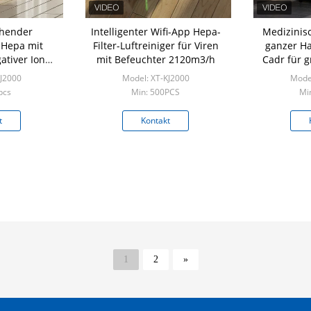
ehender
Intelligenter Wifi-App Hepa-
Medizinis
 Hepa mit
Filter-Luftreiniger für Viren
ganzer Ha
ativer Ion
mit Befeuchter 2120m3/h
Cadr für 
tion
wahrem F
KJ2000
Model: XT-KJ2000
Model
pcs
Min: 500PCS
Mi
t
Kontakt
1
2
»