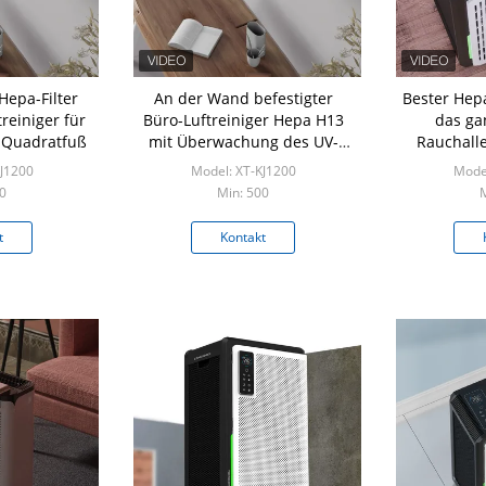
Hepa-Filter
An der Wand befestigter
Bester Hepa
einiger für
Büro-Luftreiniger Hepa H13
das ga
 Quadratfuß
mit Überwachung des UV-
Rauchall
Licht-PM2.5
gro
KJ1200
Model: XT-KJ1200
Model
0
Min: 500
M
t
Kontakt