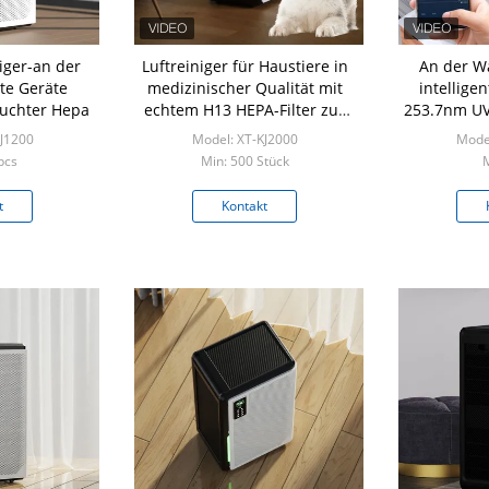
iger-an der
Luftreiniger für Haustiere in
An der W
te Geräte
medizinischer Qualität mit
intelligen
euchter Hepa
echtem H13 HEPA-Filter zur
253.7nm UV
Schuppenentfernung
KJ1200
Model: XT-KJ2000
Model
pcs
Min: 500 Stück
M
t
Kontakt