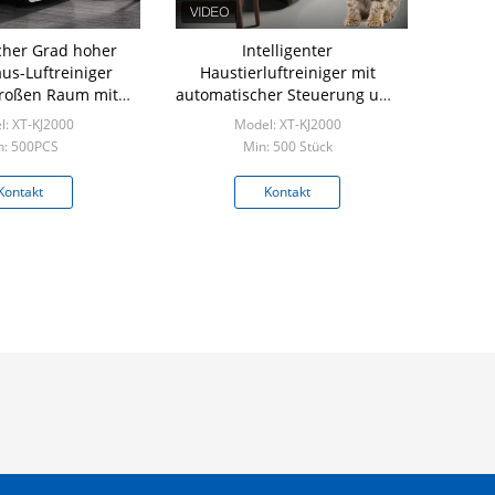
cher Grad hoher
Intelligenter
us-Luftreiniger
Haustierluftreiniger mit
großen Raum mit
automatischer Steuerung und
ilter H13 HEPA
Timer-
: XT-KJ2000
Model: XT-KJ2000
Geschwindigkeitsanpassung
n: 500PCS
Min: 500 Stück
Kontakt
Kontakt