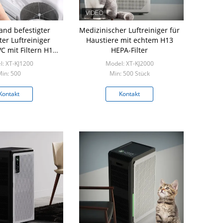
and befestigter
Medizinischer Luftreiniger für
ter Luftreiniger
Haustiere mit echtem H13
C mit Filtern H13
HEPA-Filter
Hepa
: XT-KJ1200
Model: XT-KJ2000
in: 500
Min: 500 Stück
Kontakt
Kontakt