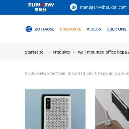
manager@cheuktai.com
ZU HAUSE
PRODUKTE
VIDEOS
ÜBER UNS
Startseite
Produkte
wall mounted office hepa a
Schlüsselwörter:"
wall mounted office hepa air purifie