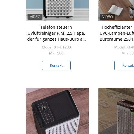
Telefon steuern
Hocheffizienter 
UVluftreiniger P.M. 2,5 Hepa,
UVC-Lampen-Luftr
der für ganzes Haus-Büro an
Büroräume 2584
der Wand befestigt ist
Model: XT-KJ1200
Model: XT-
Min: 500
Min: 50
Kontakt
Kontak