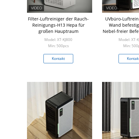
Filter-Luftreiniger der Rauch-
UVbüro-Luftrein
Reinigungs-H13 Hepa für
Wand befestig
großen Hauptraum
Nebel-freier Bef
Model: XT-KJ800
Model: XT-
Min: 500pcs
Min: 500
Kontakt
Kontak