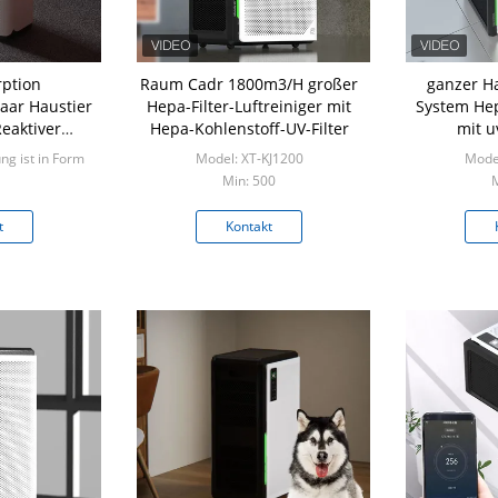
rption
Raum Cadr 1800m3/H großer
ganzer Ha
ar Haustier
Hepa-Filter-Luftreiniger mit
System Hep
Reaktiver
Hepa-Kohlenstoff-UV-Filter
mit uv
 Haustiere
ng ist in Form
Model: XT-KJ1200
Model
Min: 500
M
tück
t
Kontakt