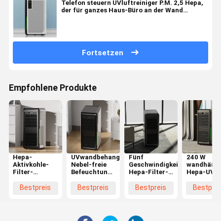
Telefon steuern UVluftreiniger P.M. 2,5 Hepa,
der für ganzes Haus-Büro an der Wand
befestigt ist
Fortsetzen
Empfohlene Produkte
Hepa-
UVwandbehang
Fünf
240 W
Aktivkohle-
Nebel-freie
Geschwindigkeit
wandhäng
Filter-
Befeuchtung
Hepa-Filter-
Hepa-UV-
Luftreiniger-
Hepa
UV-Licht-
Luftreinige
WiFi-
Luftreiniger-
Luftreiniger
anpassbar
Bestpreis
Bestpreis
Bestpreis
Bestprei
entferntan
1059 CFM
ABS Material
WiFi-
der Wand
Soem
Fernbedie
befestigtes