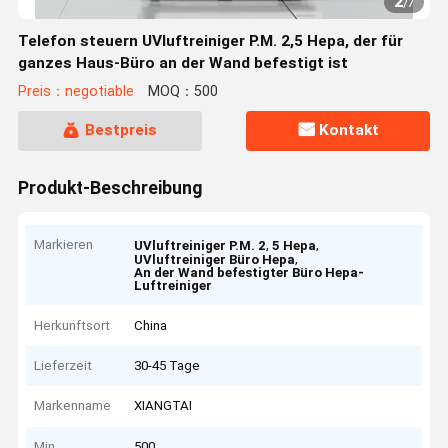
2
/
7
Telefon steuern UVluftreiniger P.M. 2,5 Hepa, der für
ganzes Haus-Büro an der Wand befestigt ist
Preis：negotiable
MOQ：500
Bestpreis
Kontakt
Produkt-Beschreibung
Markieren
,
,
UVluftreiniger P.M. 2
5 Hepa
,
UVluftreiniger Büro Hepa
An der Wand befestigter Büro Hepa-
Luftreiniger
Herkunftsort
China
Lieferzeit
30-45 Tage
Markenname
XIANGTAI
Min
500