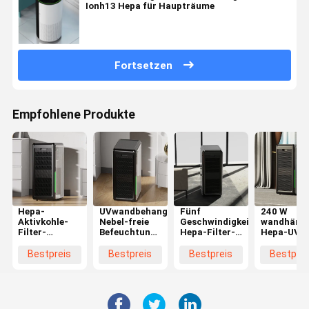
Ionh13 Hepa für Haupträume
Fortsetzen
Empfohlene Produkte
Hepa-
UVwandbehang
Fünf
240 W
Aktivkohle-
Nebel-freie
Geschwindigkeit
wandhäng
Filter-
Befeuchtung
Hepa-Filter-
Hepa-UV-
Luftreiniger-
Hepa
UV-Licht-
Luftreinige
WiFi-
Luftreiniger-
Luftreiniger
anpassbar
Bestpreis
Bestpreis
Bestpreis
Bestprei
entferntan
1059 CFM
ABS Material
WiFi-
der Wand
Soem
Fernbedie
befestigtes