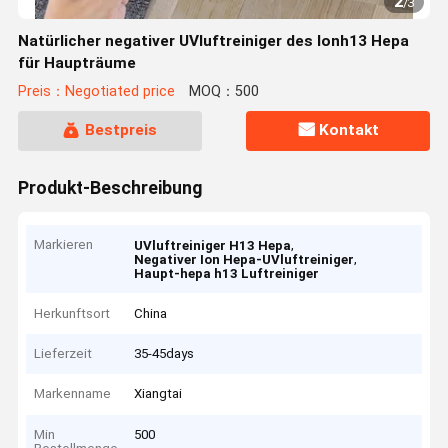
2
/
3
Natürlicher negativer UVluftreiniger des Ionh13 Hepa
für Haupträume
Preis：Negotiated price
MOQ：500
Bestpreis
Kontakt
Produkt-Beschreibung
Markieren
,
UVluftreiniger H13 Hepa
,
Negativer Ion Hepa-UVluftreiniger
Haupt-hepa h13 Luftreiniger
Herkunftsort
China
Lieferzeit
35-45days
Markenname
Xiangtai
Min
500