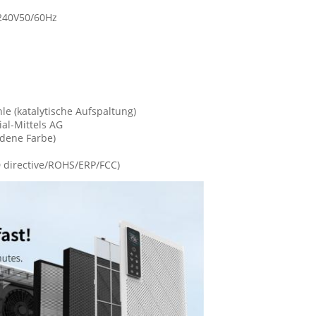
240V50/60Hz
le (katalytische Aufspaltung)
rial-Mittels AG
ndene Farbe)
D directive/ROHS/ERP/FCC)