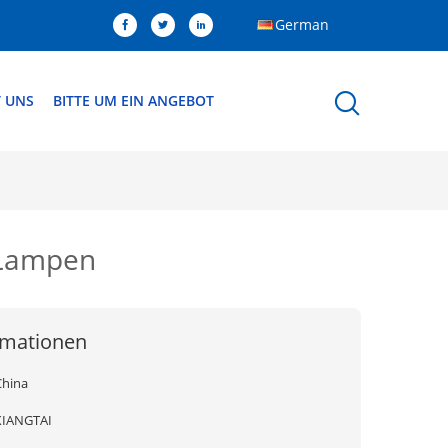
German
T UNS
BITTE UM EIN ANGEBOT
 Lampen
rmationen
China
XIANGTAI