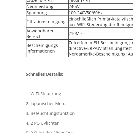
CADR (M-³ /H)
1800m ³ /h
Nennleistung
240W
Spannung
100-240V50/60Hz
einschließlich Primär-katalytisch
Filtrationsreinigung
ion+WIFI Steuerung der Reinigu
Anwendbarer
210M ²
Bereich
Zutreffen in EU-Bescheinigung
Bescheinigungs-
directive/ERP/UV Strahlungstest
Informationen
Nordamerika-Bescheinigung: Au
Schnelles Destails:
1. WIFI-Steuerung
2. Japanischer Motor
3. Befeuchtungsfunktion
4. 2 PC-UVlichter
5. 2 Filter der Sätze 6pcs