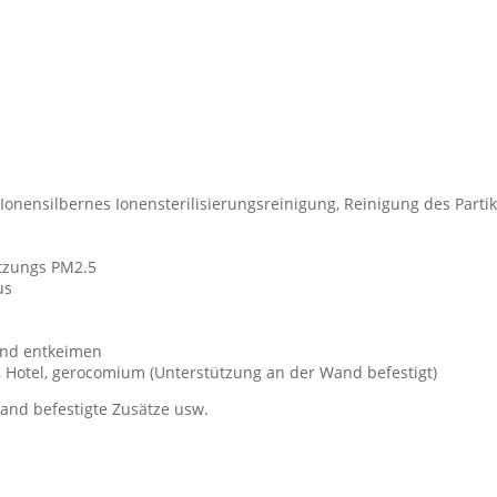
 Ionensilbernes Ionensterilisierungsreinigung, Reinigung des Part
ützungs PM2.5
us
 und entkeimen
otel, gerocomium (Unterstützung an der Wand befestigt)
Wand befestigte Zusätze usw.