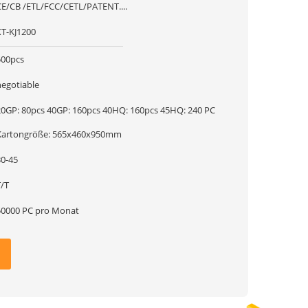
CE/CB /ETL/FCC/CETL/PATENT....
XT-KJ1200
500pcs
negotiable
20GP: 80pcs 40GP: 160pcs 40HQ: 160pcs 45HQ: 240 PC
Kartongröße: 565x460x950mm
30-45
T/T
50000 PC pro Monat