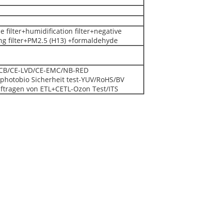
e filter+humidification filter+negative
ng filter+PM2.5 (H13) +formaldehyde
: CB/CE-LVD/CE-EMC/NB-RED
 photobio Sicherheit test-YUV/RoHS/BV
ftragen von ETL+CETL-Ozon Test/ITS