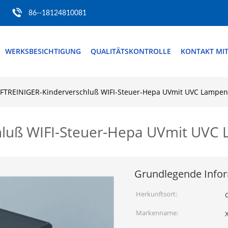
86--18124810081
WERKSBESICHTIGUNG
QUALITÄTSKONTROLLE
KONTAKT MI
FTREINIGER-Kinderverschluß WIFI-Steuer-Hepa UVmit UVC Lampen
hluß WIFI-Steuer-Hepa UVmit UVC
Grundlegende Info
Herkunftsort:
Markenname: