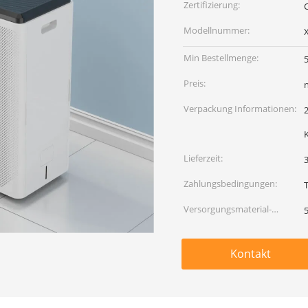
Zertifizierung:
Modellnummer:
Min Bestellmenge:
Preis:
Verpackung Informationen:
Lieferzeit:
Zahlungsbedingungen:
Versorgungsmaterial-
Fähigkeit:
Kontakt