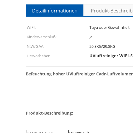
Detailinformationen
Produkt-Beschrei
WIFI:
Tuya oder Gewohnheit
Kinderverschluß:
Ja
N.W/G.W:
26.8KG/29.8KG
UVluftreiniger WIFI-
Hervorheben:
Befeuchtung hoher UVluftreiniger Cadr-Luftvolum
Produkt-Beschreibung: