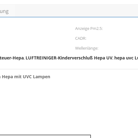
bung
Anzeige Pm2.5:
CADR:
Wellenlänge:
Steuer-Hepa
LUFTREINIGER-Kinderverschluß Hepa UV
hepa uvc Lu
,
,
en Hepa mit UVC Lampen