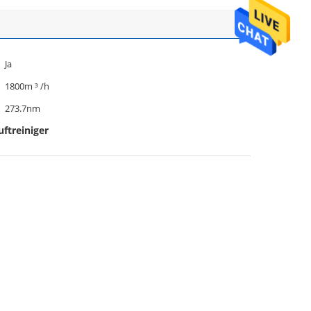
Ja
1800m ³ /h
273.7nm
ftreiniger