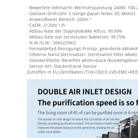
· Bewertete Vollmacht: Wechselspannung 240W: 100-
· Gebläse-Drehzahl: 5 Gänge (Japan Nidec DC-Motor)
· Anwendbarer Bereich: 260m ²
· CADR: 2120m ³ /h
· Abbau-Rate der Staphylokokke Albus: 99,99%
· Abbau-Rate von zerstreuten Bakterien: 99,75%
· N.W./G.W.: 26KG/29KG
· Formaldehyd-Reinigungs-Prinzip: geänderte Aktivkoh
· Silberne Nano-Sterilisation: Sterilisation Filter-Mate
· Standardfarbe: Bereiftes white+black (kundengebu
· Sensor-Art: Staubinfrarot-Sensor
Zutreffen in EU-Zertifikaten (TUV-CB/CE-LVD-EMC+RE