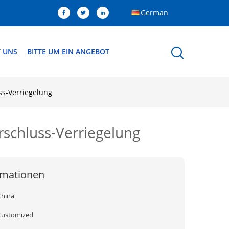
German
T UNS
BITTE UM EIN ANGEBOT
ss-Verriegelung
rschluss-Verriegelung
rmationen
China
Customized