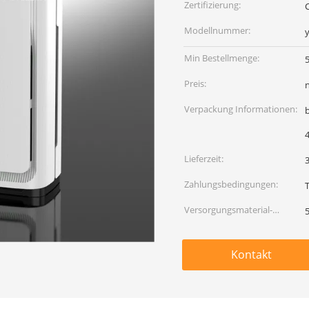
Zertifizierung:
C
Modellnummer:
Min Bestellmenge:
Preis:
Verpackung Informationen:
Lieferzeit:
Zahlungsbedingungen:
Versorgungsmaterial-
Fähigkeit:
Kontakt