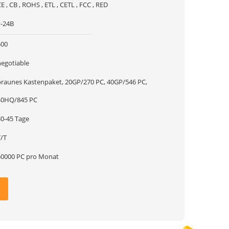
E , CB , ROHS , ETL , CETL , FCC , RED
y-24B
500
negotiable
braunes Kastenpaket, 20GP/270 PC, 40GP/546 PC,
40HQ/845 PC
30-45 Tage
T/T
50000 PC pro Monat