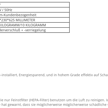
W
 / 50Hz
-Kundenbezogenheit
230*625 MILLIMETER
KILOGRAMM/10 KILOGRAMM
erverschluß + -verriegelung
u-installiert, Energiesparend, und in hohem Grade effektiv auf Scha
ie nur Feinstfilter (HEPA-Filter) benutzen um die Luft zu reinigen. 
e hat gewarnt, dass sie möglicherweise möglicherweise schädlich