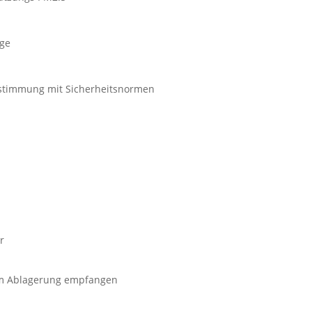
ige
nstimmung mit Sicherheitsnormen
r
dem Ablagerung empfangen