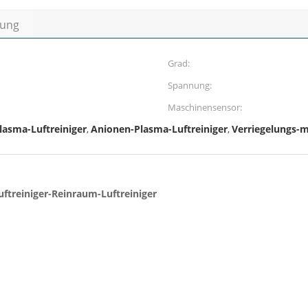
bung
Grad:
Spannung:
Maschinensensor:
lasma-Luftreiniger
Anionen-Plasma-Luftreiniger
Verriegelungs-m
,
,
treiniger-Reinraum-Luftreiniger