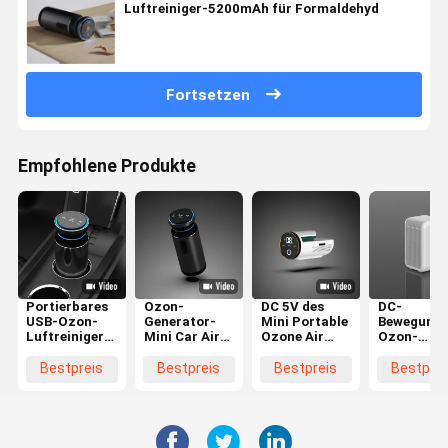
Luftreiniger-5200mAh für Formaldehyd
Fortsetzen
Empfohlene Produkte
Portierbares
Ozon-
DC 5V des
DC-
USB-Ozon-
Generator-
Mini Portable
Bewegungs
Luftreiniger-
Mini Car Air
Ozone Air
Ozon-
Generator-
Purifier
Purifier-
portierbar
Mini Anion Air
Anions-
Generator-
Luftreinig
Bestpreis
Bestpreis
Bestpreis
Bestprei
Cleaner For-
Luftfilter
Kühlschrank-
Befeuchtu
Auto
USBs
desodorierenden
für Büro C
portierbarer
Mittels
LVD