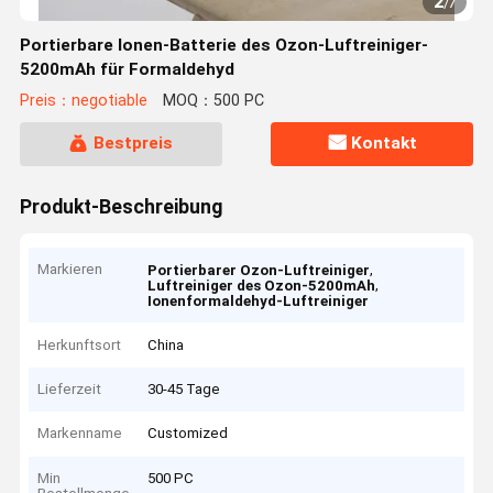
2
/
7
Portierbare Ionen-Batterie des Ozon-Luftreiniger-
5200mAh für Formaldehyd
Preis：negotiable
MOQ：500 PC
Bestpreis
Kontakt
Produkt-Beschreibung
Markieren
,
Portierbarer Ozon-Luftreiniger
,
Luftreiniger des Ozon-5200mAh
Ionenformaldehyd-Luftreiniger
Herkunftsort
China
Lieferzeit
30-45 Tage
Markenname
Customized
Min
500 PC