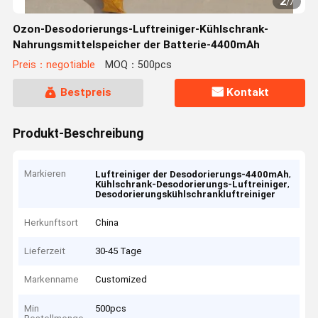
2
/
7
Ozon-Desodorierungs-Luftreiniger-Kühlschrank-
Nahrungsmittelspeicher der Batterie-4400mAh
Preis：negotiable
MOQ：500pcs
Bestpreis
Kontakt
Produkt-Beschreibung
Markieren
,
Luftreiniger der Desodorierungs-4400mAh
,
Kühlschrank-Desodorierungs-Luftreiniger
Desodorierungskühlschrankluftreiniger
Herkunftsort
China
Lieferzeit
30-45 Tage
Markenname
Customized
Min
500pcs