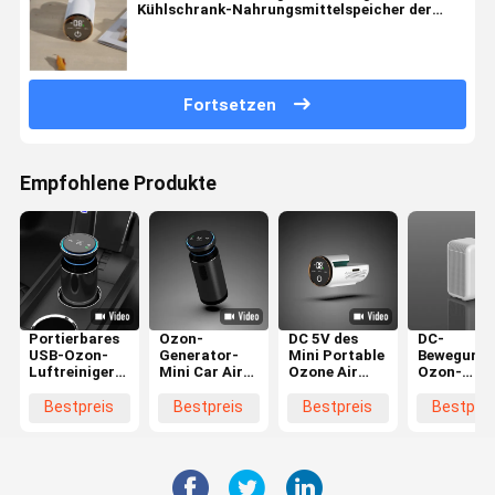
Kühlschrank-Nahrungsmittelspeicher der
Batterie-4400mAh
Fortsetzen
Empfohlene Produkte
Portierbares
Ozon-
DC 5V des
DC-
USB-Ozon-
Generator-
Mini Portable
Bewegungs
Luftreiniger-
Mini Car Air
Ozone Air
Ozon-
Generator-
Purifier
Purifier-
portierbar
Mini Anion Air
Anions-
Generator-
Luftreinig
Bestpreis
Bestpreis
Bestpreis
Bestprei
Cleaner For-
Luftfilter
Kühlschrank-
Befeuchtu
Auto
USBs
desodorierenden
für Büro C
portierbarer
Mittels
LVD