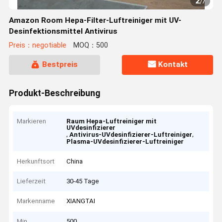
2
/
7
Amazon Room Hepa-Filter-Luftreiniger mit UV-
Desinfektionsmittel Antivirus
Preis：negotiable
MOQ：500
Bestpreis
Kontakt
Produkt-Beschreibung
Markieren
Raum Hepa-Luftreiniger mit
UVdesinfizierer
,
,
Antivirus-UVdesinfizierer-Luftreiniger
Plasma-UVdesinfizierer-Luftreiniger
Herkunftsort
China
Lieferzeit
30-45 Tage
Markenname
XIANGTAI
Min
500