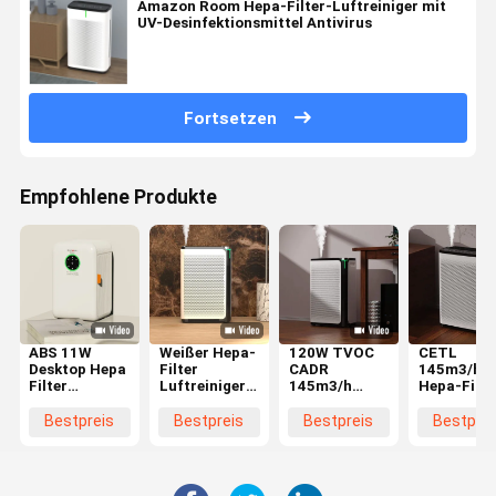
Amazon Room Hepa-Filter-Luftreiniger mit
UV-Desinfektionsmittel Antivirus
Fortsetzen
Empfohlene Produkte
ABS 11W
Weißer Hepa-
120W TVOC
CETL
Desktop Hepa
Filter
CADR
145m3/h
Filter
Luftreiniger
145m3/h
Hepa-Filte
Luftreiniger
Automatikmodus
Hepa Filter
Luftreinig
für kleine
Hochempfindlichkeit
Luftreiniger
für 667
Bestpreis
Bestpreis
Bestpreis
Bestprei
Räume
Luftqualitätssensor
Weiß
Quadratme
Filterwechsel
6 Monate