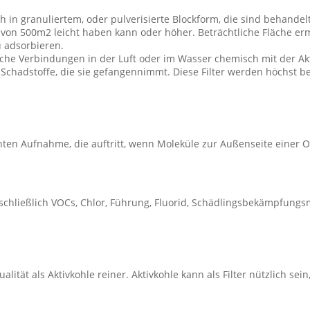
ch in granuliertem, oder pulverisierte Blockform, die sind behandel
 von 500m2 leicht haben kann oder höher. Beträchtliche Fläche erm
u adsorbieren.
che Verbindungen in der Luft oder im Wasser chemisch mit der Aktiv
ie Schadstoffe, die sie gefangennimmt. Diese Filter werden höchst 
ten Aufnahme, die auftritt, wenn Moleküle zur Außenseite einer Obe
nschließlich VOCs, Chlor, Führung, Fluorid, Schädlingsbekämpfungsm
lität als Aktivkohle reiner. Aktivkohle kann als Filter nützlich sein