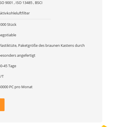
SO 9001 , ISO 13485 , BSCI
ktivkohleluftfilter
1000 Stück
negotiable
Plastiktüte, Paketgröße des braunen Kastens durch
besonders angefertigt
30-45 Tage
T/T
50000 PC pro Monat