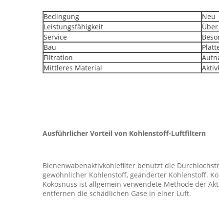
Bedingung
Neu
Leistungsfähigkeit
Über
Service
Beso
Bau
Platt
Filtration
Aufn
Mittleres Material
Aktiv
Ausführlicher Vorteil von Kohlenstoff-Luftfiltern
Bienenwabenaktivkohlefilter benutzt die Durchlochstru
gewöhnlicher Kohlenstoff, geänderter Kohlenstoff. K
Kokosnuss ist allgemein verwendete Methode der Aktiv
entfernen die schädlichen Gase in einer Luft.