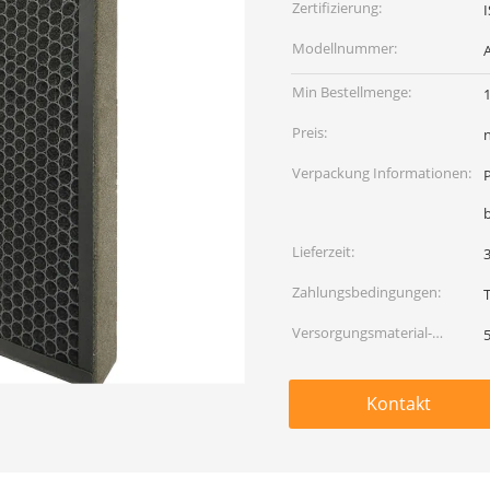
Zertifizierung:
I
Modellnummer:
A
Min Bestellmenge:
Preis:
Verpackung Informationen:
Lieferzeit:
Zahlungsbedingungen:
Versorgungsmaterial-
Fähigkeit:
Kontakt