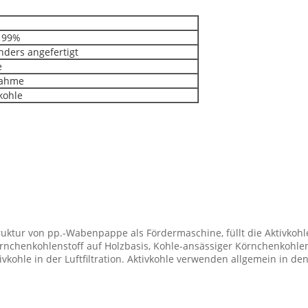
 99%
nders angefertigt
e
ahme
kohle
ktur von pp.-Wabenpappe als Fördermaschine, füllt die Aktivkohle. 
örnchenkohlenstoff auf Holzbasis, Kohle-ansässiger Körnchenkohle
kohle in der Luftfiltration. Aktivkohle verwenden allgemein in den