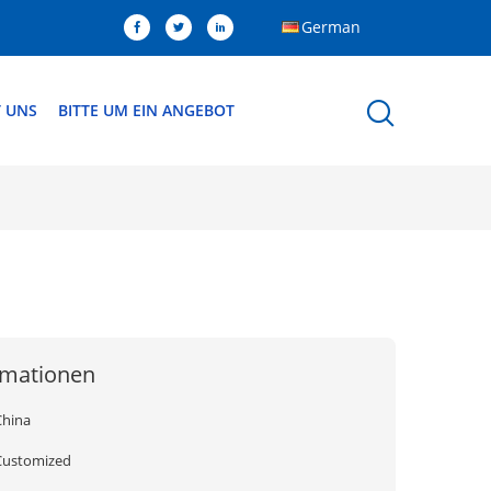
German
T UNS
BITTE UM EIN ANGEBOT
rmationen
China
Customized