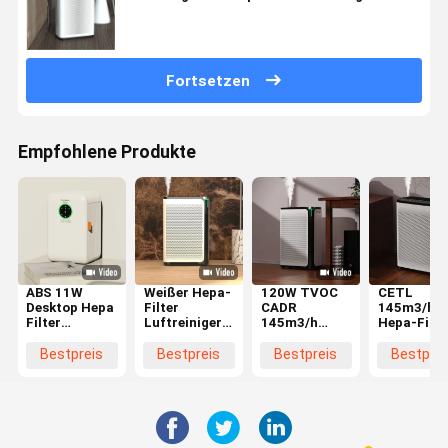
Fortsetzen
Empfohlene Produkte
ABS 11W
Weißer Hepa-
120W TVOC
CETL
Desktop Hepa
Filter
CADR
145m3/h
Filter
Luftreiniger
145m3/h
Hepa-Filte
Luftreiniger
Automatikmodus
Hepa Filter
Luftreinig
für kleine
Hochempfindlichkeit
Luftreiniger
für 667
Bestpreis
Bestpreis
Bestpreis
Bestprei
Räume
Luftqualitätssensor
Weiß
Quadratme
Filterwechsel
6 Monate